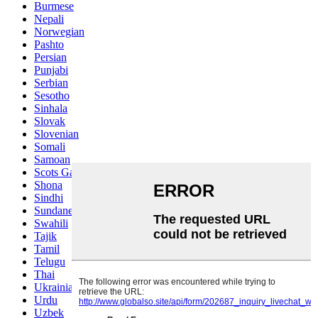
Burmese
Nepali
Norwegian
Pashto
Persian
Punjabi
Serbian
Sesotho
Sinhala
Slovak
Slovenian
Somali
Samoan
Scots Gaelic
Shona
Sindhi
Sundanese
Swahili
Tajik
Tamil
Telugu
Thai
Ukrainian
Urdu
Uzbek