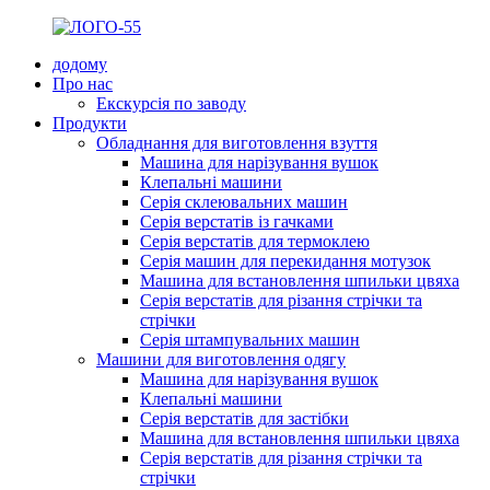
додому
Про нас
Екскурсія по заводу
Продукти
Обладнання для виготовлення взуття
Машина для нарізування вушок
Клепальні машини
Серія склеювальних машин
Серія верстатів із гачками
Серія верстатів для термоклею
Серія машин для перекидання мотузок
Машина для встановлення шпильки цвяха
Серія верстатів для різання стрічки та
стрічки
Серія штампувальних машин
Машини для виготовлення одягу
Машина для нарізування вушок
Клепальні машини
Серія верстатів для застібки
Машина для встановлення шпильки цвяха
Серія верстатів для різання стрічки та
стрічки