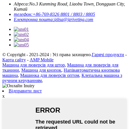
Адреса:
No.3 Kunming Road, Liaobu Town, Dongguan City,
Китай
телефон:
+86-769-8326 8801 / 8803 / 8805
Електронна пошта:
jzlisa@jzriveting.com
© Copyright - 2021-2024 : Усі права захищено.
Гарячі продукти
-
Карта сайту
-
AMP Mobile
Машина для люверсів для штор
,
Машина для люверсів для
тканини
,
Машина для кнопок
,
Напівавтоматична кнопкова
машина
,
Машинка для люверсів оптом
,
Клепальна машина з
ручним керуванням
,
Відправити лист
x