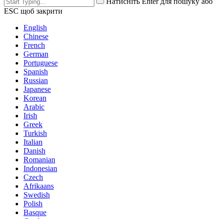
Натисніть Enter для пошуку або
ESC щоб закрити
English
Chinese
French
German
Portuguese
Spanish
Russian
Japanese
Korean
Arabic
Irish
Greek
Turkish
Italian
Danish
Romanian
Indonesian
Czech
Afrikaans
Swedish
Polish
Basque