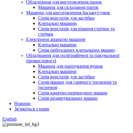
Обладнання для виготовлення папок
Машина для складання папок
Машини для виготовлення багажу/сумок
Серія верстатів для застібки
Клепальні машини
Серія верстатів для різання стрічки та
стрічки
Електронні апаратні машини
Клепальні машини
Серія орбітальних клепальних машин
Обладнання для поліграфічної та пакувальної
промисловості
Машина для нарізування вушок
Клепальні машини
Серія верстатів для застібки
Серія машин для гарячого тиснення та
тиснення
Серія канатно-перекидних машин
Серія штампувальних машин
Новини
Зв'яжіться з нами
English