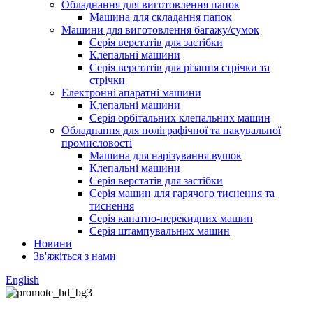
Обладнання для виготовлення папок
Машина для складання папок
Машини для виготовлення багажу/сумок
Серія верстатів для застібки
Клепальні машини
Серія верстатів для різання стрічки та
стрічки
Електронні апаратні машини
Клепальні машини
Серія орбітальних клепальних машин
Обладнання для поліграфічної та пакувальної
промисловості
Машина для нарізування вушок
Клепальні машини
Серія верстатів для застібки
Серія машин для гарячого тиснення та
тиснення
Серія канатно-перекидних машин
Серія штампувальних машин
Новини
Зв'яжіться з нами
English