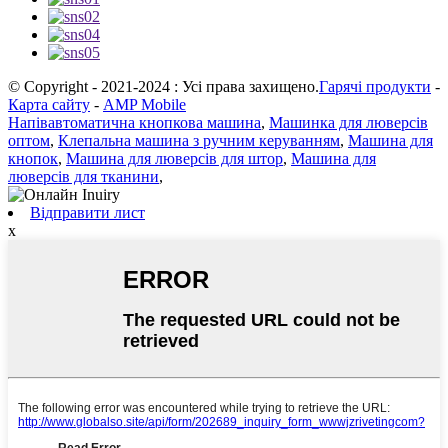
© Copyright - 2021-2024 : Усі права захищено.
Гарячі продукти
-
Карта сайту
-
AMP Mobile
Напівавтоматична кнопкова машина
,
Машинка для люверсів
оптом
,
Клепальна машина з ручним керуванням
,
Машина для
кнопок
,
Машина для люверсів для штор
,
Машина для
люверсів для тканини
,
Відправити лист
x