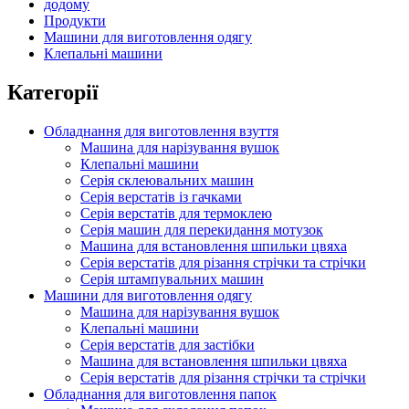
додому
Продукти
Машини для виготовлення одягу
Клепальні машини
Категорії
Обладнання для виготовлення взуття
Машина для нарізування вушок
Клепальні машини
Серія склеювальних машин
Серія верстатів із гачками
Серія верстатів для термоклею
Серія машин для перекидання мотузок
Машина для встановлення шпильки цвяха
Серія верстатів для різання стрічки та стрічки
Серія штампувальних машин
Машини для виготовлення одягу
Машина для нарізування вушок
Клепальні машини
Серія верстатів для застібки
Машина для встановлення шпильки цвяха
Серія верстатів для різання стрічки та стрічки
Обладнання для виготовлення папок