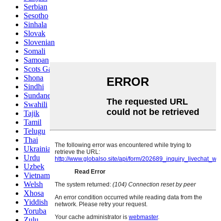
Serbian
Sesotho
Sinhala
Slovak
Slovenian
Somali
Samoan
Scots Gaelic
Shona
Sindhi
Sundanese
Swahili
Tajik
Tamil
Telugu
Thai
Ukrainian
Urdu
Uzbek
Vietnamese
Welsh
Xhosa
Yiddish
Yoruba
Zulu