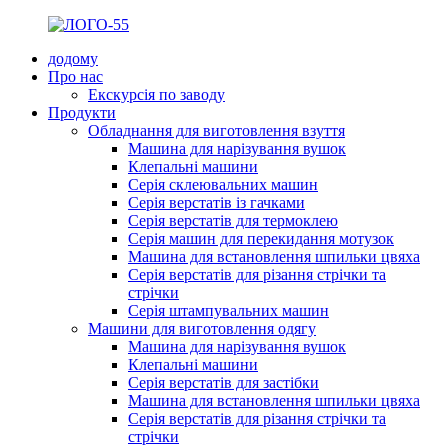
додому
Про нас
Екскурсія по заводу
Продукти
Обладнання для виготовлення взуття
Машина для нарізування вушок
Клепальні машини
Серія склеювальних машин
Серія верстатів із гачками
Серія верстатів для термоклею
Серія машин для перекидання мотузок
Машина для встановлення шпильки цвяха
Серія верстатів для різання стрічки та
стрічки
Серія штампувальних машин
Машини для виготовлення одягу
Машина для нарізування вушок
Клепальні машини
Серія верстатів для застібки
Машина для встановлення шпильки цвяха
Серія верстатів для різання стрічки та
стрічки