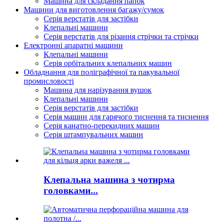
Машина для складання папок
Машини для виготовлення багажу/сумок
Серія верстатів для застібки
Клепальні машини
Серія верстатів для різання стрічки та стрічки
Електронні апаратні машини
Клепальні машини
Серія орбітальних клепальних машин
Обладнання для поліграфічної та пакувальної
промисловості
Машина для нарізування вушок
Клепальні машини
Серія верстатів для застібки
Серія машин для гарячого тиснення та тиснення
Серія канатно-перекидних машин
Серія штампувальних машин
Клепальна машина з чотирма
головками...