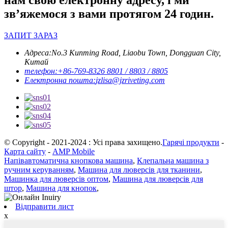
нам свою електронну адресу, і ми
зв’яжемося з вами протягом 24 годин.
ЗАПИТ ЗАРАЗ
Адреса:
No.3 Kunming Road, Liaobu Town, Dongguan City,
Китай
телефон:
+86-769-8326 8801 / 8803 / 8805
Електронна пошта:
jzlisa@jzriveting.com
© Copyright - 2021-2024 : Усі права захищено.
Гарячі продукти
-
Карта сайту
-
AMP Mobile
Напівавтоматична кнопкова машина
,
Клепальна машина з
ручним керуванням
,
Машина для люверсів для тканини
,
Машинка для люверсів оптом
,
Машина для люверсів для
штор
,
Машина для кнопок
,
Відправити лист
x