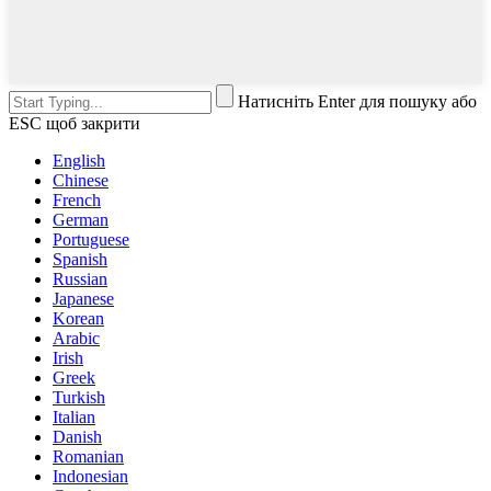
Натисніть Enter для пошуку або
ESC щоб закрити
English
Chinese
French
German
Portuguese
Spanish
Russian
Japanese
Korean
Arabic
Irish
Greek
Turkish
Italian
Danish
Romanian
Indonesian