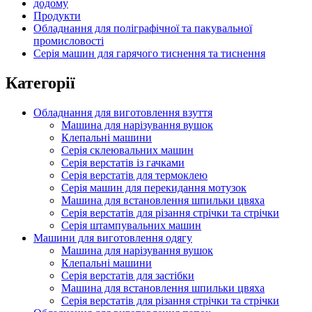
додому
Продукти
Обладнання для поліграфічної та пакувальної
промисловості
Серія машин для гарячого тиснення та тиснення
Категорії
Обладнання для виготовлення взуття
Машина для нарізування вушок
Клепальні машини
Серія склеювальних машин
Серія верстатів із гачками
Серія верстатів для термоклею
Серія машин для перекидання мотузок
Машина для встановлення шпильки цвяха
Серія верстатів для різання стрічки та стрічки
Серія штампувальних машин
Машини для виготовлення одягу
Машина для нарізування вушок
Клепальні машини
Серія верстатів для застібки
Машина для встановлення шпильки цвяха
Серія верстатів для різання стрічки та стрічки