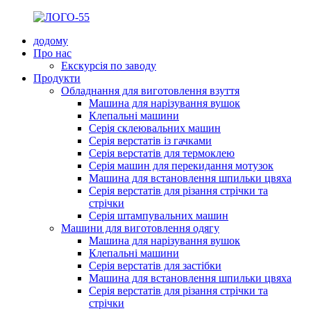
додому
Про нас
Екскурсія по заводу
Продукти
Обладнання для виготовлення взуття
Машина для нарізування вушок
Клепальні машини
Серія склеювальних машин
Серія верстатів із гачками
Серія верстатів для термоклею
Серія машин для перекидання мотузок
Машина для встановлення шпильки цвяха
Серія верстатів для різання стрічки та
стрічки
Серія штампувальних машин
Машини для виготовлення одягу
Машина для нарізування вушок
Клепальні машини
Серія верстатів для застібки
Машина для встановлення шпильки цвяха
Серія верстатів для різання стрічки та
стрічки