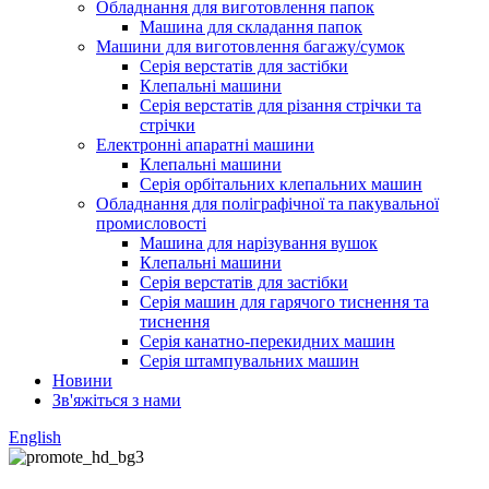
Обладнання для виготовлення папок
Машина для складання папок
Машини для виготовлення багажу/сумок
Серія верстатів для застібки
Клепальні машини
Серія верстатів для різання стрічки та
стрічки
Електронні апаратні машини
Клепальні машини
Серія орбітальних клепальних машин
Обладнання для поліграфічної та пакувальної
промисловості
Машина для нарізування вушок
Клепальні машини
Серія верстатів для застібки
Серія машин для гарячого тиснення та
тиснення
Серія канатно-перекидних машин
Серія штампувальних машин
Новини
Зв'яжіться з нами
English