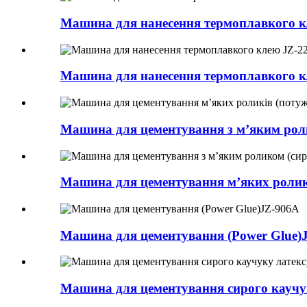
Машина для нанесення термоплавкого 
Машина для нанесення термоплавкого 
Машина для цементування з м’яким рол
Машина для цементування м’яких роликі
Машина для цементування (Power Glue)
Машина для цементування сирого каучук