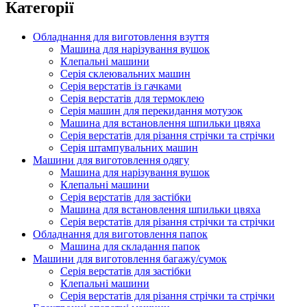
Категорії
Обладнання для виготовлення взуття
Машина для нарізування вушок
Клепальні машини
Серія склеювальних машин
Серія верстатів із гачками
Серія верстатів для термоклею
Серія машин для перекидання мотузок
Машина для встановлення шпильки цвяха
Серія верстатів для різання стрічки та стрічки
Серія штампувальних машин
Машини для виготовлення одягу
Машина для нарізування вушок
Клепальні машини
Серія верстатів для застібки
Машина для встановлення шпильки цвяха
Серія верстатів для різання стрічки та стрічки
Обладнання для виготовлення папок
Машина для складання папок
Машини для виготовлення багажу/сумок
Серія верстатів для застібки
Клепальні машини
Серія верстатів для різання стрічки та стрічки