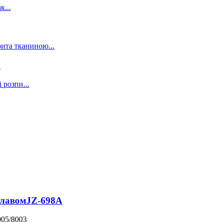
.
плавом
JZ-698A