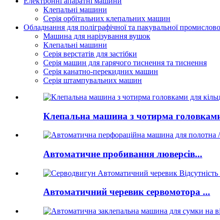
Електронні апаратні машини
Клепальні машини
Серія орбітальних клепальних машин
Обладнання для поліграфічної та пакувальної промислово
Машина для нарізування вушок
Клепальні машини
Серія верстатів для застібки
Серія машин для гарячого тиснення та тиснення
Серія канатно-перекидних машин
Серія штампувальних машин
Клепальна машина з чотирма головками
Автоматичне пробивання люверсів...
Автоматичний черевик сервомотора ...