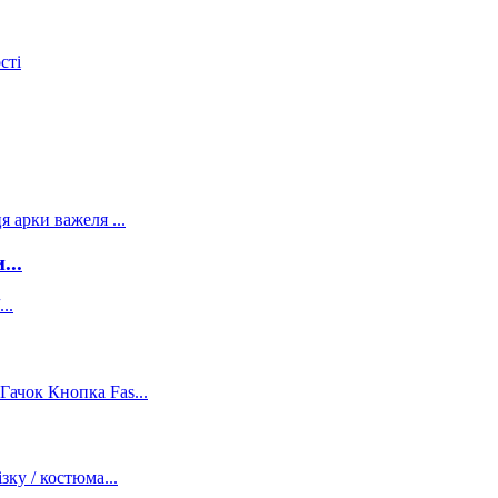
сті
...