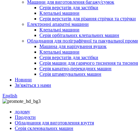
Машини для виготовлення багажу/сумок
Серія верстатів для застібки
Клепальні машини
Серія верстатів для різання стрічки та стрічки
Електронні апаратні машини
Клепальні машини
Серія орбітальних клепальних машин
Обладнання для поліграфічної та пакувальної пром
Машина для нарізування вушок
Клепальні машини
Серія верстатів для застібки
Серія машин для гарячого тиснення та тиснен
Серія канатно-перекидних машин
Серія штампувальних машин
Новини
Зв'яжіться з нами
English
додому
Продукти
Обладнання для виготовлення взуття
Серія склеювальних машин