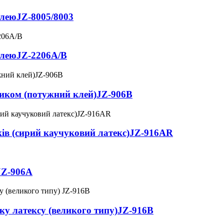
клею
JZ-8005/8003
клею
JZ-2206A/B
иком (потужний клей)
JZ-906B
в (сирий каучуковий латекс)
JZ-916AR
JZ-906A
у латексу (великого типу)
JZ-916B