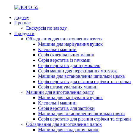
додому
Про нас
Екскурсія по заводу
Продукти
Обладнання для виготовлення взуття
Машина для нарізування вушок
Клепальні машини
Серія склеювальних машин
Серія верстатів із гачками
Серія верстатів для термоклею
Серія машин для перекидання мотузок
Машина для встановлення шпильки цвяха
Серія верстатів для різання стрічки та стрічки
Серія штампувальних машин
Машини для виготовлення одягу
Машина для нарізування вушок
Клепальні машини
Серія верстатів для застібки
Машина для встановлення шпильки цвяха
Серія верстатів для різання стрічки та стрічки
Обладнання для виготовлення папок
Машина для складання папок