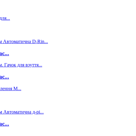
c...
c...
c...